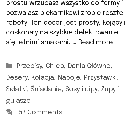
prostu wrzucasz wszystko do formy i
pozwalasz piekarnikowi zrobić resztę
roboty. Ten deser jest prosty, kojący i
doskonały na szybkie delektowanie
się letnimi smakami. …
Read more
Categories
Przepisy
,
Chleb
,
Dania Główne
,
Desery
,
Kolacja
,
Napoje
,
Przystawki
,
Sałatki
,
Śniadanie
,
Sosy i dipy
,
Zupy i
gulasze
157 Comments